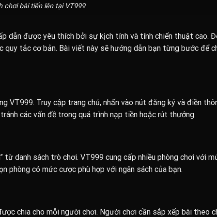
 chơi bài tiến lên tại VT999
p dẫn được yêu thích bởi sự kịch tính và tính chiến thuật cao. Đ
ác quy tắc cơ bản. Bài viết này sẽ hướng dẫn bạn từng bước để c
ảng VT999. Truy cập trang chủ, nhấn vào nút đăng ký và điền thô
tránh các vấn đề trong quá trình nạp tiền hoặc rút thưởng.
n” từ danh sách trò chơi. VT999 cung cấp nhiều phòng chơi với m
họn phòng có mức cược phù hợp với ngân sách của bạn.
được chia cho mỗi người chơi. Người chơi cần sắp xếp bài theo c