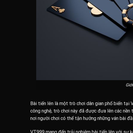
Giới
Bài tiến lên là một trò chơi dân gian phổ biến tại 
công nghệ, trò chơi này đã được đưa lên các nền 
nơi người chơi có thể tận hưởng những ván bài đầy 
VT999 mang đến trải nghiệm bài tiến lên với sự k