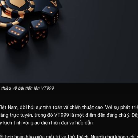
 thiệu về bài tiến lên VT999
Việt Nam, đòi hỏi sự tính toán và chiến thuật cao. Với sự phát tri
tảng trực tuyến, trong đó VT999 là một điểm đến đáng chú ý. Đâ
kịch tính với giao diện hiện đại và hấp dẫn.
ết hợp hoàn hảo giữa giải trí và thử thách. Người chơi không chỉ