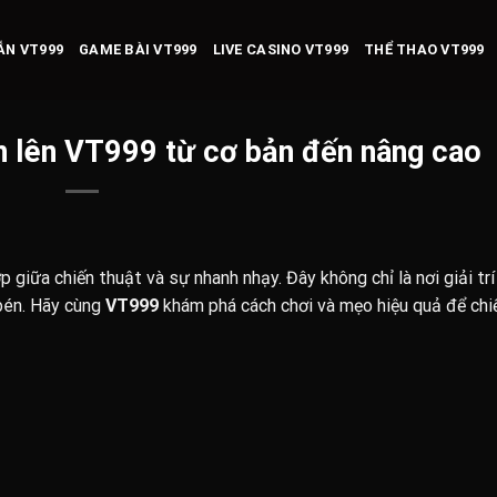
ẪN VT999
GAME BÀI VT999
LIVE CASINO VT999
THỂ THAO VT999
n lên VT999 từ cơ bản đến nâng cao
ợp giữa chiến thuật và sự nhanh nhạy. Đây không chỉ là nơi giải tr
 bén. Hãy cùng
VT999
khám phá cách chơi và mẹo hiệu quả để chi