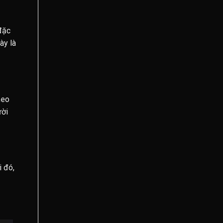
 đặc
ày là
heo
ười
i đó,