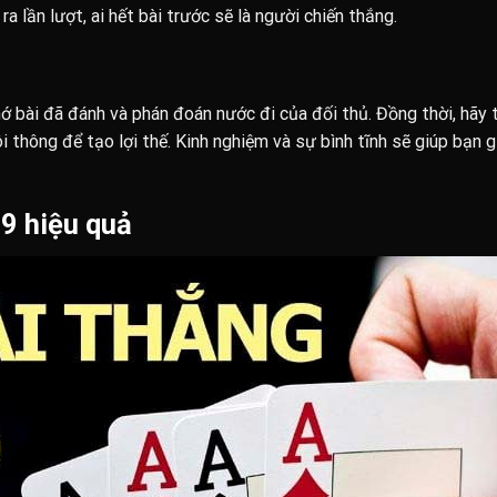
a lần lượt, ai hết bài trước sẽ là người chiến thắng.
ớ bài đã đánh và phán đoán nước đi của đối thủ. Đồng thời, hãy 
 thông để tạo lợi thế. Kinh nghiệm và sự bình tĩnh sẽ giúp bạn g
99 hiệu quả