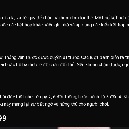
h, ba lá, và tứ quý để chặn bài hoặc tạo lợi thế. Một số kết hợp
oặc các kết hợp khác. Việc ghi nhớ và áp dụng các kiểu kết hợp n
ời thắng ván trước được quyền đi trước. Các lượt đánh diễn ra t
bài hoặc bộ bài hợp lệ để chặn đối thủ. Nếu không chặn được, ng
ài đặc biệt như tứ quý 2, 6 đôi thông, hoặc sảnh từ 3 đến A. Kh
ều này mang lại sự bất ngờ và hứng thú cho người chơi.
99