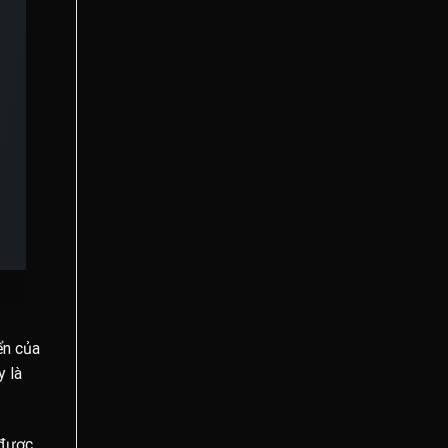
dành
VT999
cho
lừa
người
đảo
mới
|
Khẳng
định
sự
minh
bạch
và
uy
tín
ển của
y là
 được