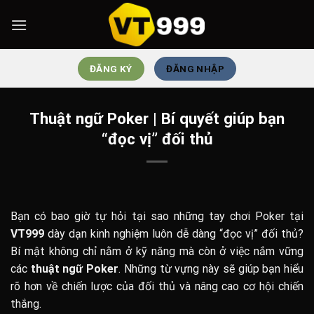
Skip
to
content
ĐĂNG KÝ
ĐĂNG NHẬP
Thuật ngữ Poker | Bí quyết giúp bạn
“đọc vị” đối thủ
Bạn có bao giờ tự hỏi tại sao những tay chơi Poker tại
VT999
dày dạn kinh nghiệm luôn dễ dàng “đọc vị” đối thủ?
Bí mật không chỉ nằm ở kỹ năng mà còn ở việc nắm vững
các
thuật ngữ Poker
. Những từ vựng này sẽ giúp bạn hiểu
rõ hơn về chiến lược của đối thủ và nâng cao cơ hội chiến
thắng.