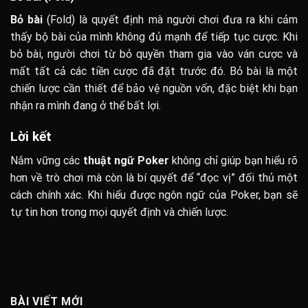
Bỏ bài
(Fold) là quyết định mà người chơi đưa ra khi cảm
thấy bộ bài của mình không đủ mạnh để tiếp tục cược. Khi
bỏ bài, người chơi từ bỏ quyền tham gia vào ván cược và
mất tất cả các tiền cược đã đặt trước đó. Bỏ bài là một
chiến lược cần thiết để bảo vệ nguồn vốn, đặc biệt khi bạn
nhận ra mình đang ở thế bất lợi.
Lời kết
Nắm vững các
thuật ngữ Poker
không chỉ giúp bạn hiểu rõ
hơn về trò chơi mà còn là bí quyết để “đọc vị” đối thủ một
cách chính xác. Khi hiểu được ngôn ngữ của Poker, bạn sẽ
tự tin hơn trong mọi quyết định và chiến lược.
BÀI VIẾT MỚI