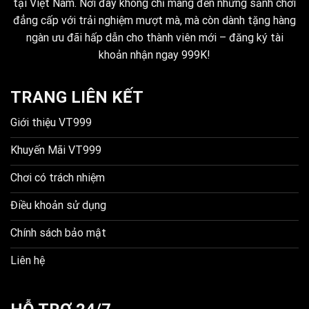
tại Việt Nam. Nơi đây không chỉ mang đến những sảnh chơi
đẳng cấp với trải nghiệm mượt mà, mà còn dành tặng hàng
ngàn ưu đãi hấp dẫn cho thành viên mới – đăng ký tài
khoản nhận ngay 999K!
TRANG LIÊN KẾT
Giới thiệu VT999
Khuyến Mãi VT999
Chơi có trách nhiệm
Điều khoản sử dụng
Chính sách bảo mật
Liên hệ