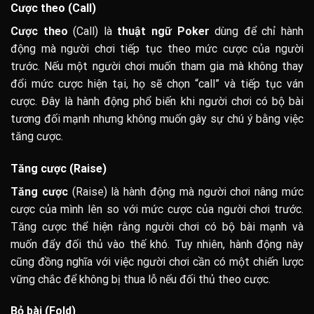
Cược theo (Call)
Cược theo
(Call) là
thuật ngữ Poker
dùng để chỉ hành
động mà người chơi tiếp tục theo mức cược của người
trước. Nếu một người chơi muốn tham gia mà không thay
đổi mức cược hiện tại, họ sẽ chọn “call” và tiếp tục ván
cược. Đây là hành động phổ biến khi người chơi có bộ bài
tương đối mạnh nhưng không muốn gây sự chú ý bằng việc
tăng cược.
Tăng cược (Raise)
Tăng cược
(Raise) là hành động mà người chơi nâng mức
cược của mình lên so với mức cược của người chơi trước.
Tăng cược thể hiện rằng người chơi có bộ bài mạnh và
muốn đẩy đối thủ vào thế khó. Tuy nhiên, hành động này
cũng đồng nghĩa với việc người chơi cần có một chiến lược
vững chắc để không bị thua lỗ nếu đối thủ theo cược.
Bỏ bài (Fold)