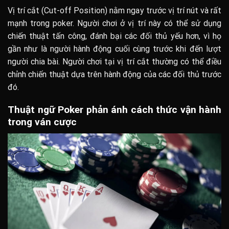
Vị trí cắt (Cut-off Position) nằm ngay trước vị trí nút và rất
mạnh trong poker. Người chơi ở vị trí này có thể sử dụng
chiến thuật tấn công, đánh bại các đối thủ yếu hơn, vì họ
gần như là người hành động cuối cùng trước khi đến lượt
người chia bài. Người chơi tại vị trí cắt thường có thể điều
chỉnh chiến thuật dựa trên hành động của các đối thủ trước
đó.
Thuật ngữ Poker phản ánh cách thức vận hành
trong ván cược