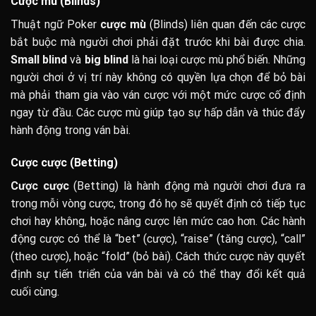
Cược mù (Blinds)
Thuật ngữ Poker
cược mù
(Blinds) liên quan đến các cược
bắt buộc mà người chơi phải đặt trước khi bài được chia.
Small blind
và
big blind
là hai loại cược mù phổ biến. Những
người chơi ở vị trí này không có quyền lựa chọn để bỏ bài
mà phải tham gia vào ván cược với một mức cược cố định
ngay từ đầu. Các cược mù giúp tạo sự hấp dẫn và thúc đẩy
hành động trong ván bài.
Cược cược (Betting)
Cược cược
(Betting) là hành động mà người chơi đưa ra
trong mỗi vòng cược, trong đó họ sẽ quyết định có tiếp tục
chơi hay không, hoặc nâng cược lên mức cao hơn. Các hành
động cược có thể là “bet” (cược), “raise” (tăng cược), “call”
(theo cược), hoặc “fold” (bỏ bài). Cách thức cược này quyết
định sự tiến triển của ván bài và có thể thay đổi kết quả
cuối cùng.