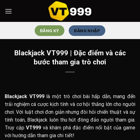
Skip
to
content
ĐĂNG KÝ
ĐĂNG NHẬP
Blackjack VT999 | Đặc điểm và các
bước tham gia trò chơi
Blackjack VT999
là một trò chơi bài hấp dẫn, mang đến
trải nghiệm cá cược kịch tính và cơ hội thắng lớn cho người
chơi. Với luật chơi đơn giản nhưng đòi hỏi chiến thuật và sự
tính toán, Blackjack luôn thu hút đông đảo người tham gia.
Truy cập
VT999
và khám phá đặc điểm nổi bật của game
với hướng dẫn tham gia chi tiết!