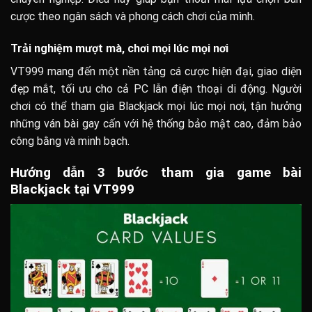
cược theo ngân sách và phong cách chơi của mình.
Trải nghiệm mượt mà, chơi mọi lúc mọi nơi
VT999 mang đến một nền tảng cá cược hiện đại, giao diện
đẹp mắt, tối ưu cho cả PC lẫn điện thoại di động. Người
chơi có thể tham gia Blackjack mọi lúc mọi nơi, tận hưởng
những ván bài gay cấn với hệ thống bảo mật cao, đảm bảo
công bằng và minh bạch.
Hướng dẫn 3 bước tham gia game bài
Blackjack tại VT999