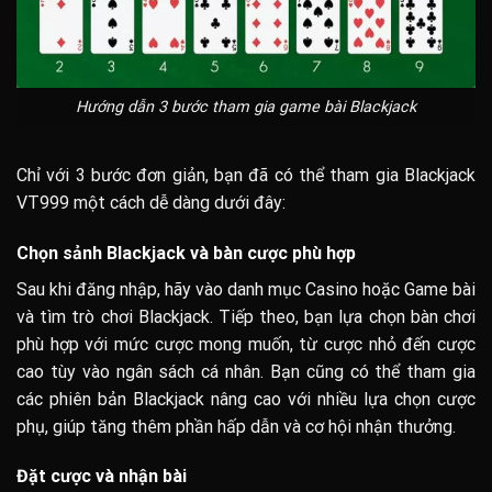
Hướng dẫn 3 bước tham gia game bài Blackjack
Chỉ với 3 bước đơn giản, bạn đã có thể tham gia Blackjack
VT999 một cách dễ dàng dưới đây:
Chọn sảnh Blackjack và bàn cược phù hợp
Sau khi đăng nhập, hãy vào danh mục Casino hoặc Game bài
và tìm trò chơi Blackjack. Tiếp theo, bạn lựa chọn bàn chơi
phù hợp với mức cược mong muốn, từ cược nhỏ đến cược
cao tùy vào ngân sách cá nhân. Bạn cũng có thể tham gia
các phiên bản Blackjack nâng cao với nhiều lựa chọn cược
phụ, giúp tăng thêm phần hấp dẫn và cơ hội nhận thưởng.
Đặt cược và nhận bài