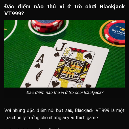
Đặc điểm nào thú vị ở trò chơi Blackjack
VT999?
Đặc điểm nào thú vị ở trò chơi Blackjack?
Với những đặc điểm nổi bật sau, Blackjack VT999 là một
lựa chọn lý tưởng cho những ai yêu thích game: